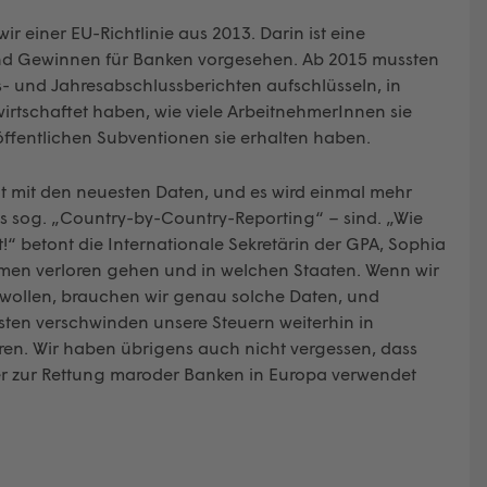
r einer EU-Richtlinie aus 2013. Darin ist eine
d Gewinnen für Banken vorgesehen. Ab 2015 mussten
fts- und Jahresabschlussberichten aufschlüsseln, in
rtschaftet haben, wie viele ArbeitnehmerInnen sie
öffentlichen Subventionen sie erhalten haben.
it mit den neuesten Daten, und es wird einmal mehr
das sog. „Country-by-Country-Reporting“ – sind. „Wie
t!“ betont die Internationale Sekretärin der GPA, Sophia
ahmen verloren gehen und in welchen Staaten. Wenn wir
ollen, brauchen wir genau solche Daten, und
nsten verschwinden unsere Steuern weiterhin in
ren. Wir haben übrigens auch nicht vergessen, dass
der zur Rettung maroder Banken in Europa verwendet