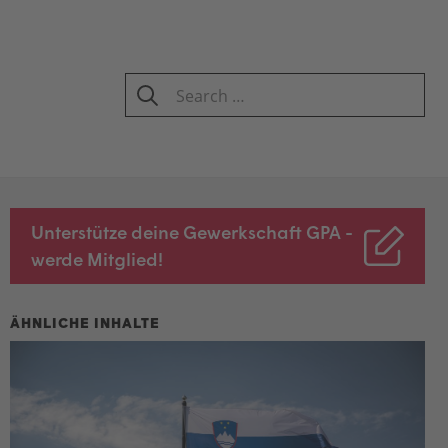
Search
for:
SEARCH
Unterstütze deine Gewerkschaft GPA -
werde Mitglied!