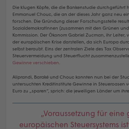
Die klugen Köpfe, die die Bankenstudie durchgeführt 
Emmanuel Chouc, die an der dieses Jahr ganz neu ei
forschen. Die Gründung dieser Forschungsstelle resul
SozialdemokratInnen (zusammen mit den Grünen und d
Kommission. Der Ökonom Gabriel Zucman, ihr Leiter, v
der europäischen Krise darstellen, da sich Europa du
selbst beraubt. Eins der zentralen Ziele des Tax Observ
Steuervermeidung und Steuerflucht zusammenzustell
Gewinne verschieben
.
Aliprandi, Baraké und Chouc konnten nun bei der Stud
untersuchten Kreditinstitute Gewinne in Steueroasen v
Euro zu „sparen“, sprich: die jeweiligen Länder um ih
„Voraussetzung für eine
europäischen Steuersystems ist