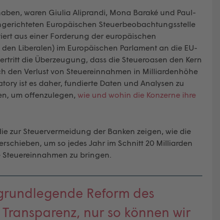
haben, waren Giulia Aliprandi, Mona Baraké und Paul-
ngerichteten Europäischen Steuerbeobachtungsstelle
tiert aus einer Forderung der europäischen
en Liberalen) im Europäischen Parlament an die EU-
ertritt die Überzeugung, dass die Steueroasen den Kern
rch den Verlust von Steuereinnahmen in Milliardenhöhe
atory ist es daher, fundierte Daten und Analysen zu
en, um offenzulegen,
wie und wohin die Konzerne ihre
ie zur Steuervermeidung der Banken zeigen, wie die
erschieben, um so jedes Jahr im Schnitt 20 Milliarden
re Steuereinnahmen zu bringen.
 grundlegende Reform des
 Transparenz, nur so können wir