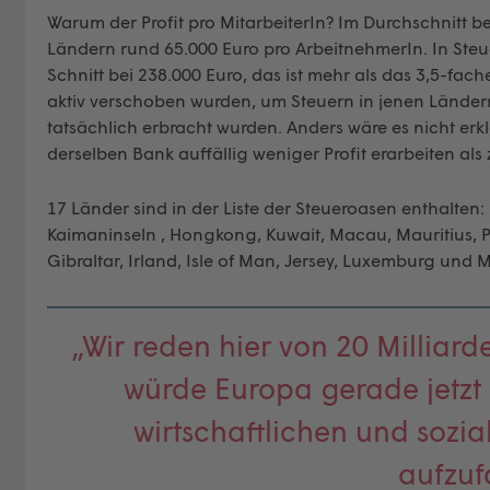
Warum der Profit pro MitarbeiterIn? Im Durchschnitt 
Ländern rund 65.000 Euro pro ArbeitnehmerIn. In Steue
Schnitt bei 238.000 Euro, das ist mehr als das 3,5-fac
aktiv verschoben wurden, um Steuern in jenen Länder
tatsächlich erbracht wurden. Anders wäre es nicht erk
derselben Bank auffällig weniger Profit erarbeiten al
17 Länder sind in der Liste der Steueroasen enthalten
Kaimaninseln , Hongkong, Kuwait, Macau, Mauritius, 
Gibraltar, Irland, Isle of Man, Jersey, Luxemburg und M
„Wir reden hier von 20 Milliard
würde Europa gerade jetzt
wirtschaftlichen und sozi
aufzuf