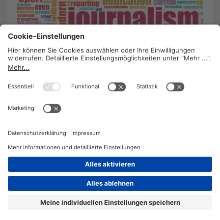
Journalismus: Gleiches Recht für alle
27. August 2012
/
Heike Hausensteiner
In Österreichs Medien herrschen große
Ungleichheiten. Die GPA-djp kämpft mit den
Onlinern, den freien MitarbeiterInnen und den
angestellten JournalistInnen bei Tages- und
Wochzenzeitungen für einen neuen
Kollektivvertrag.
WEITERLESEN
2026 © KOMPETENZ-online
DATENSCHUTZ
OFFENLEGUNG
IMPRESSUM
DATENSCHUTZEINSTELLUN