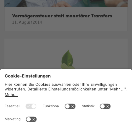
Vermögenssteuer statt monetärer Transfers
11. August 2014
Faktencheck: Warum Steuern wichtig sind