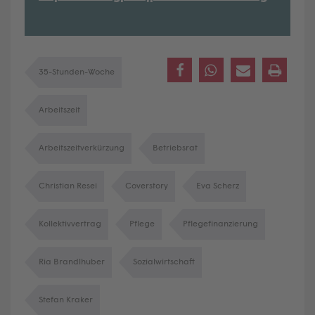
35-Stunden-Woche
Arbeitszeit
Arbeitszeitverkürzung
Betriebsrat
Christian Resei
Coverstory
Eva Scherz
Kollektivvertrag
Pflege
Pflegefinanzierung
Ria Brandlhuber
Sozialwirtschaft
Stefan Kraker