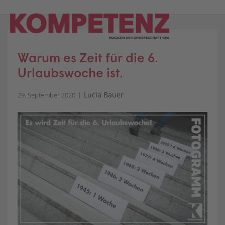
Skip
to
content
Warum es Zeit für die 6.
Urlaubswoche ist.
Lucia Bauer
29. September 2020