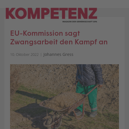
Skip
to
content
EU-Kommission sagt
Zwangsarbeit den Kampf an
Johannes Gress
10. Oktober 2022