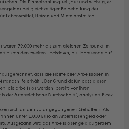
utschen. Die Einmalzahlung sei „gut und wichtig, es
sengeldes bei gleichzeitiger Beibehaltung der
für Lebensmittel, Heizen und Miete bestreiten.
 waren 79.000 mehr als zum gleichen Zeitpunkt im
feuert durch den zweiten Lockdown, bis Jahresende auf
ausgerechnet, dass die Hälfte aller Arbeitslosen in
standshilfe erhält. „Der Grund dafür, dass dieser
n, die arbeitslos werden, bereits vor ihrer
s der österreichische Durchschnitt“, analysiert Picek.
essen sich an den vorangegangenen Gehältern. Als
Innen unter 1.000 Euro an Arbeitslosengeld oder
Euro. Ausgezahlt wird das Arbeitslosengeld außerdem