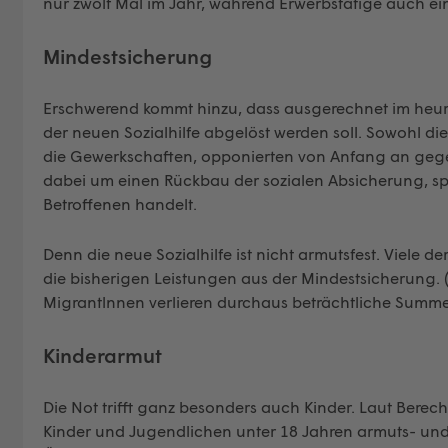
nur zwölf Mal im Jahr, während Erwerbstätige auch ein
Mindestsicherung
Erschwerend kommt hinzu, dass ausgerechnet im heuri
der neuen Sozialhilfe abgelöst werden soll. Sowohl di
die Gewerkschaften, opponierten von Anfang an gege
dabei um einen Rückbau der sozialen Absicherung, spr
Betroffenen handelt.
Denn die neue Sozialhilfe ist nicht armutsfest. Viele de
die bisherigen Leistungen aus der Mindestsicherung. 
Migrantlnnen verlieren durchaus beträchtliche Summen 
Kinderarmut
Die Not trifft ganz besonders auch Kinder. Laut Berech
Kinder und Jugendlichen unter 18 Jahren armuts- und 