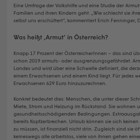
Eine Umfrage der Volkshilfe und eine Studie der Armu
Familien und ihren Kindern geht. „Wie schlecht sie ihr
selbst uns erschüttert“, kommentiert Erich Fenninger, Di
Was heißt ‚Armut’ in Österreich?
Knapp 17 Prozent der ÖsterreicherInnen – das sind übe
schon 2019 armuts- oder ausgrenzungsgefährdet. Arm
Landes und wird über eine Schwelle definiert, die derze
einem Erwachsenen und einem Kind liegt. Für jedes wei
Erwachsenen 629 Euro hinzuzurechnen.
Konkret bedeutet dies: Menschen, die unter dieser Sch
Miete, Strom und Heizung im Rückstand. Sie wohnen 
gesundheitsschädigenden Bedingungen. Extraausgaben 
bereits Kopfzerbrechen. Urlaub können sie sich keinen
zu müssen, ist finanziell nicht drin. Zugleich sind sie
keineswegs alle arbeitslos, viele von ihnen gehen e