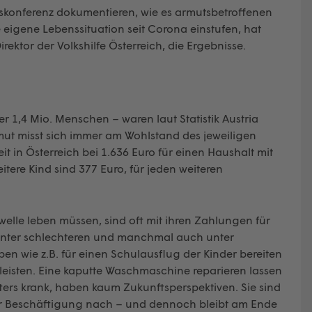
tskonferenz dokumentieren, wie es armutsbetroffenen
e eigene Lebenssituation seit Corona einstufen, hat
rektor der Volkshilfe Österreich, die Ergebnisse.
r 1,4 Mio. Menschen – waren laut Statistik Austria
ut misst sich immer am Wohlstand des jeweiligen
it in Österreich bei 1.636 Euro für einen Haushalt mit
tere Kind sind 377 Euro, für jeden weiteren
welle leben müssen, sind oft mit ihren Zahlungen für
unter schlechteren und manchmal auch unter
wie z.B. für einen Schulausflug der Kinder bereiten
 leisten. Eine kaputte Waschmaschine reparieren lassen
 öfters krank, haben kaum Zukunftsperspektiven. Sie sind
iner Beschäftigung nach – und dennoch bleibt am Ende