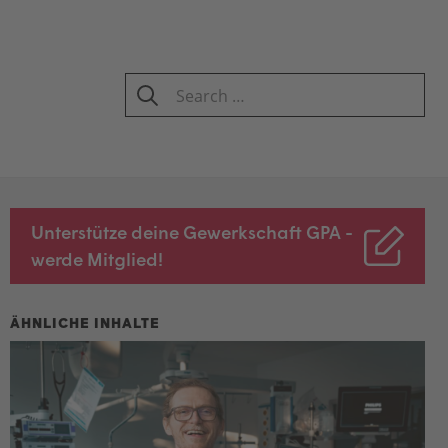
Search
for:
SEARCH
Unterstütze deine Gewerkschaft GPA -
werde Mitglied!