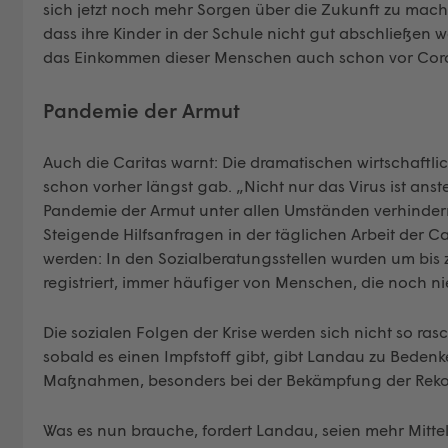
sich jetzt noch mehr Sorgen über die Zukunft zu mache
dass ihre Kinder in der Schule nicht gut abschließen
das Einkommen dieser Menschen auch schon vor Coro
Pandemie der Armut
Auch die Caritas warnt: Die dramatischen wirtschaftli
schon vorher längst gab. „Nicht nur das Virus ist ans
Pandemie der Armut unter allen Umständen verhindern“
Steigende Hilfsanfragen in der täglichen Arbeit der C
werden: In den Sozialberatungsstellen wurden um bis z
registriert, immer häufiger von Menschen, die noch ni
Die sozialen Folgen der Krise werden sich nicht so ras
sobald es einen Impfstoff gibt, gibt Landau zu Bedenke
Maßnahmen, besonders bei der Bekämpfung der Rekord
Was es nun brauche, fordert Landau, seien mehr Mittel 