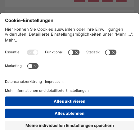
Der Sozialstaat nützt allen
29. März 2016
/
Lucia Bauer
Ein funktionierender Sozialstaat bietet eine
umfassende materielle Absicherung im Alter sowie
bei Krankheit, Arbeitslosigkeit, Unfall oder