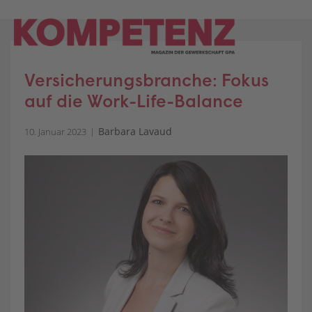
Skip
to
content
Versicherungsbranche: Fokus
auf die Work-Life-Balance
Barbara Lavaud
10. Januar 2023