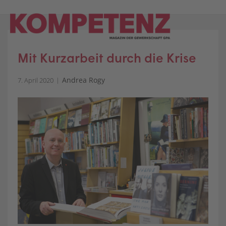
Skip
to
content
Mit Kurzarbeit durch die Krise
Andrea Rogy
7. April 2020