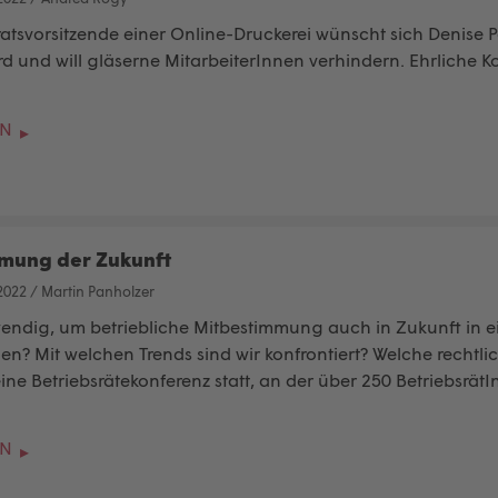
ratsvorsitzende
einer Online-Druckerei wünscht sich Denise P
ird und will gläserne MitarbeiterInnen verhindern. Ehrliche Ko
EN
mung der Zukunft
2022
/
Martin Panholzer
endig, um betriebliche Mitbestimmung auch in Zukunft in eine
llen? Mit welchen Trends sind wir konfrontiert? Welche rech
ne Betriebsrätekonferenz statt, an der über 250 BetriebsrätI
EN