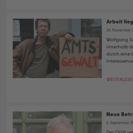
Arbeit lie
24. November 
Wolfgang Sc
innerhalb d
durch eine 
Interessenv
WEITERLES
Neue Betr
6. September 2
Der ÖGB set