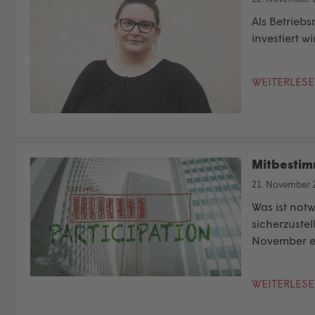
Als
Betriebs
investiert w
WEITERLES
Mitbestim
21. November 
Was ist notw
sicherzuste
November ei
WEITERLES