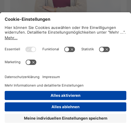
Jugend ohne Job: Nein zu einer Lost
Generation!
20. Mai 2020
/
Barbara Lavaud
Die Arbeitslosigkeit bei den 15–25-Jährigen hat
sich aufgrund der Covid-19-Krise verdoppelt. Die
Folge: eine verlorene Generation auf dem
Arbeitsmarkt. Die Gewerkschaftsjugend schlägt
Alarm.
WEITERLESEN